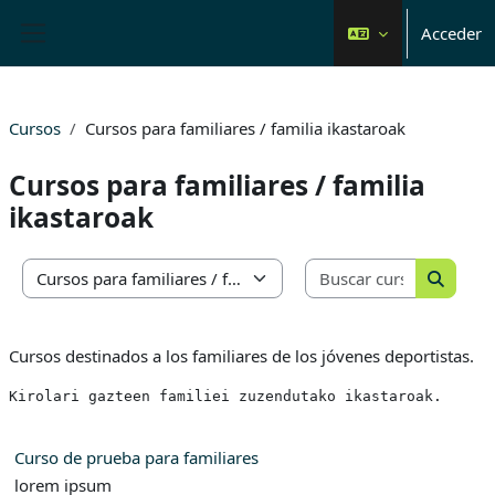
Salta al contenido principal
Acceder
Panel lateral
Cursos
Cursos para familiares / familia ikastaroak
Cursos para familiares / familia
ikastaroak
Buscar cu
Categorías
Buscar 
Cursos destinados a los familiares de los jóvenes deportistas.
Kirolari gazteen familiei zuzendutako ikastaroak.
Curso de prueba para familiares
lorem ipsum