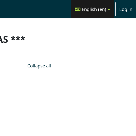
English ‎(en)‎
Log in
AS ***
Collapse all